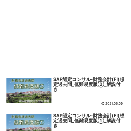
SAP認定コンサル-財務会計(FI)想
定過去問_低難易度版②_解説付
き
2021.06.09
SAP認定コンサル-財務会計(FI)想
定過去問_低難易度版①_解説付
き