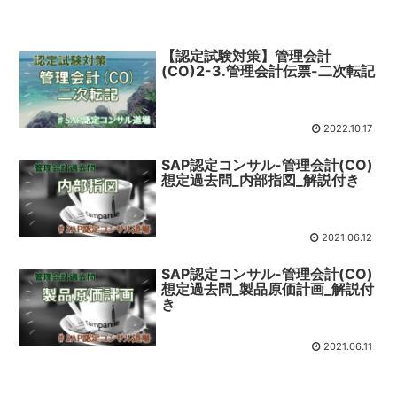
【認定試験対策】管理会計
(CO)2-3.管理会計伝票-二次転記
2022.10.17
SAP認定コンサル-管理会計(CO)
想定過去問_内部指図_解説付き
2021.06.12
SAP認定コンサル-管理会計(CO)
想定過去問_製品原価計画_解説付
き
2021.06.11