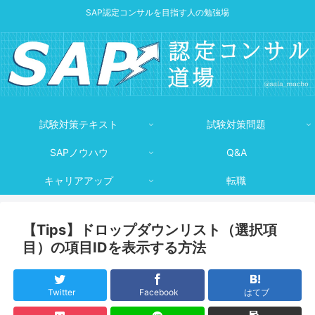
SAP認定コンサルを目指す人の勉強場
試験対策テキスト
試験対策問題
SAPノウハウ
Q&A
キャリアアップ
転職
【Tips】ドロップダウンリスト（選択項
目）の項目IDを表示する方法
Twitter
Facebook
はてブ