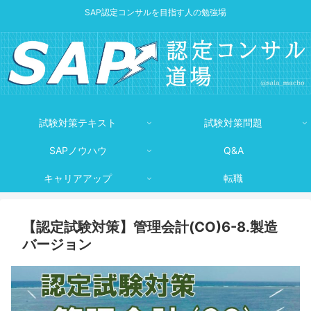
SAP認定コンサルを目指す人の勉強場
試験対策テキスト
試験対策問題
SAPノウハウ
Q&A
キャリアアップ
転職
【認定試験対策】管理会計(CO)6-8.製造
バージョン