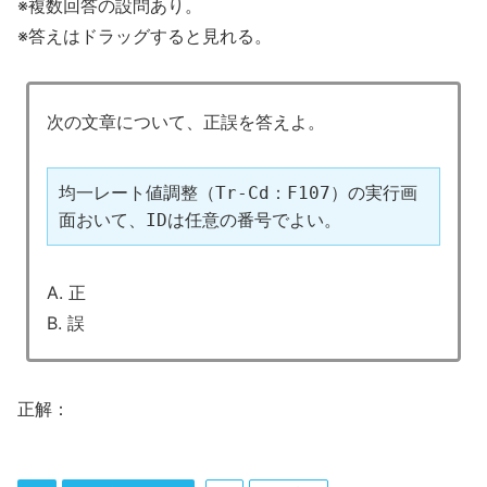
※複数回答の設問あり。
※答えはドラッグすると見れる。
次の文章について、正誤を答えよ。
均一レート値調整（Tr-Cd：F107）の実行画
面おいて、IDは任意の番号でよい。
A. 正
B. 誤
正解：
A