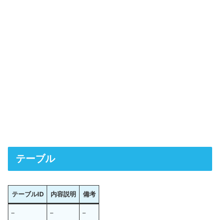
テーブル
テーブルID
内容説明
備考
–
–
–