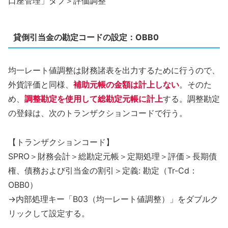
口座管理」タブ＞評価調整
貸倒引当金の勘定コードの設定：OBB0
均一レート値調整は財務諸表を出力するために行うので、
外貨評価と同様、
補助元帳の金額は計上しない
。そのた
め、
調整勘定を使用して総勘定元帳に計上
する。調整勘定
の登録は、次のトランザクションコードで行う。
【トランザクションコード】
SPRO＞財務会計＞総勘定元帳＞定期処理＞評価＞長期債
権、債務および引当金の割引＞定義: 勘定（Tr-Cd：
OBB0）
→内部処理キー「B03（均一レート値調整）」をダブルク
リックして設定する。