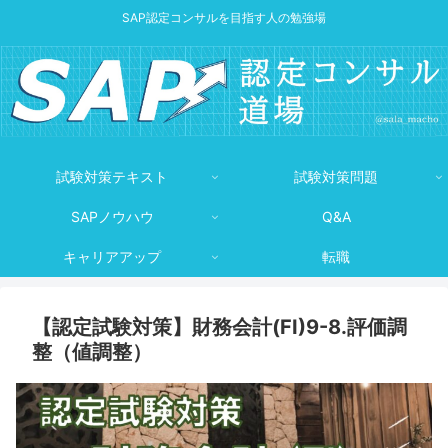
SAP認定コンサルを目指す人の勉強場
試験対策テキスト
試験対策問題
SAPノウハウ
Q&A
キャリアアップ
転職
【認定試験対策】財務会計(FI)9-8.評価調
整（値調整）