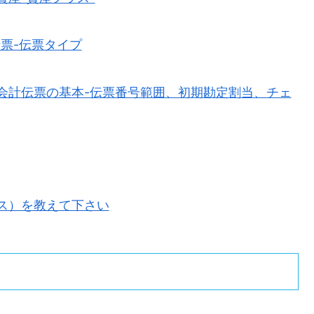
伝票-伝票タイプ
管理会計伝票の基本-伝票番号範囲、初期勘定割当、チェ
ス）を教えて下さい