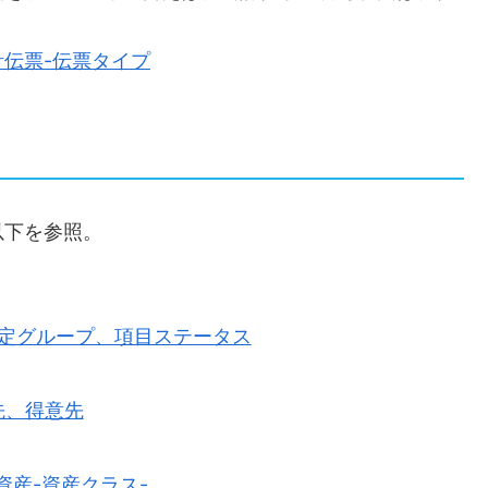
会計伝票-伝票タイプ
以下を参照。
/L勘定グループ、項目ステータス
入先、得意先
定資産-資産クラス-