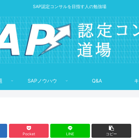
SAP認定コンサルを目指す人の勉強場
題
SAPノウハウ
Q&A
キ
Pocket
LINE
コピー